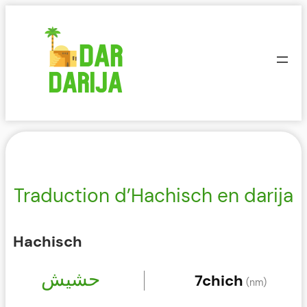
Aller
au
contenu
Traduction d’Hachisch en darija
Hachisch
حشيش
7chich
(nm)