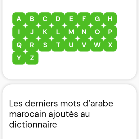
A
B
C
D
E
F
G
H
I
J
K
L
M
N
O
P
Q
R
S
T
U
V
W
X
Y
Z
Les derniers mots d’arabe
marocain ajoutés au
dictionnaire