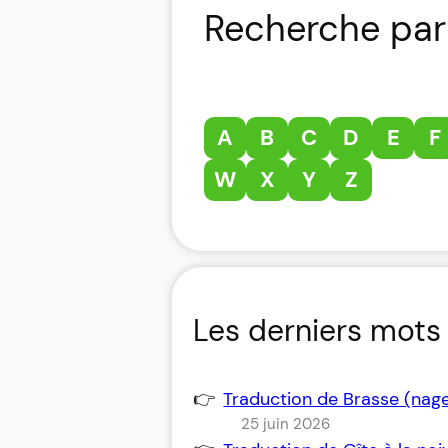
Recherche par 
A
B
C
D
E
F
W
X
Y
Z
Les derniers mots 
Traduction de Brasse (nag
25 juin 2026