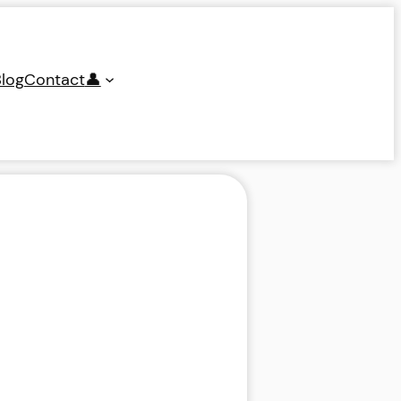
log
Contact
👤