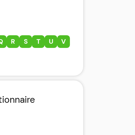
Q
R
S
T
U
V
tionnaire