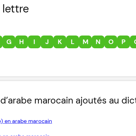
lettre
G
H
I
J
K
L
M
N
O
P
d’arabe marocain ajoutés au dic
e) en arabe marocain