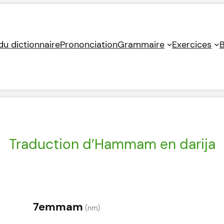
 du dictionnaire
Prononciation
Grammaire
Exercices
B
Traduction d’Hammam en darija
7emmam
(nm)