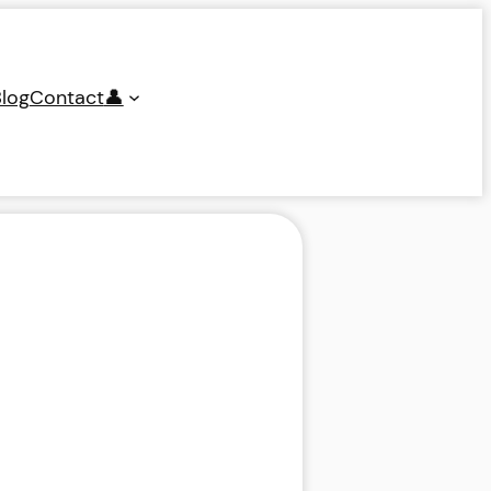
log
Contact
👤