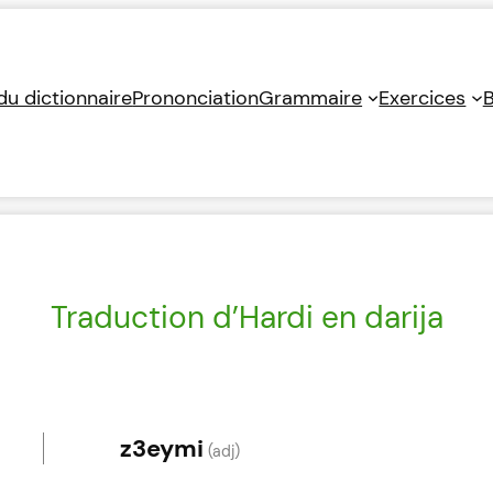
 du dictionnaire
Prononciation
Grammaire
Exercices
B
Traduction d’Hardi en darija
z3eymi
(adj)