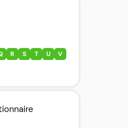
Q
R
S
T
U
V
tionnaire