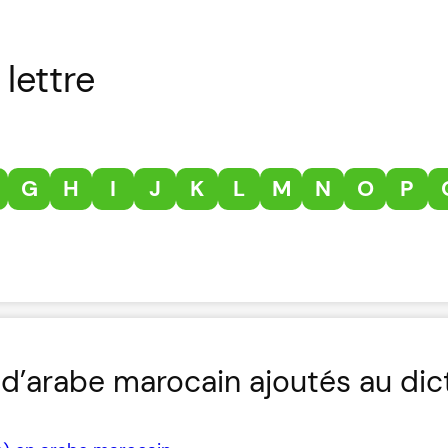
lettre
G
H
I
J
K
L
M
N
O
P
d’arabe marocain ajoutés au dic