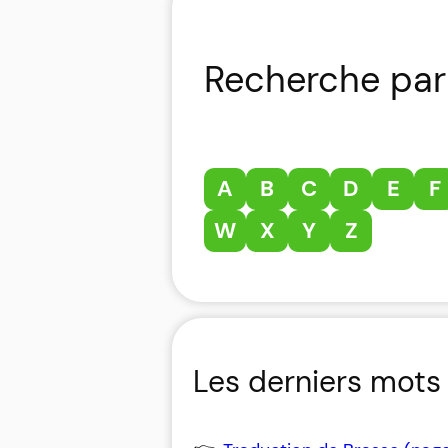
Recherche par 
A
B
C
D
E
F
W
X
Y
Z
Les derniers mots 