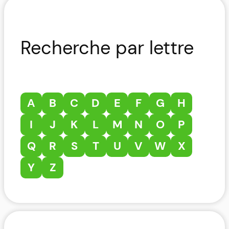
Recherche par lettre
A
B
C
D
E
F
G
H
I
J
K
L
M
N
O
P
Q
R
S
T
U
V
W
X
Y
Z