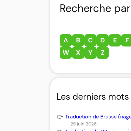
Recherche par 
A
B
C
D
E
F
W
X
Y
Z
Les derniers mots 
Traduction de Brasse (nag
25 juin 2026