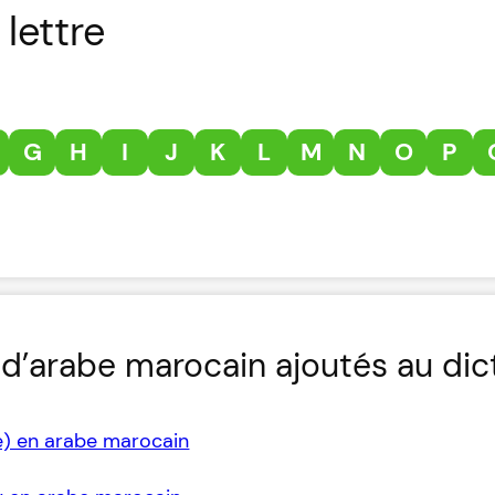
lettre
G
H
I
J
K
L
M
N
O
P
d’arabe marocain ajoutés au dic
e) en arabe marocain