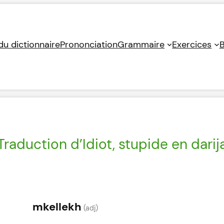
 du dictionnaire
Prononciation
Grammaire
Exercices
B
Traduction d’Idiot, stupide en darij
mkellekh
(adj)