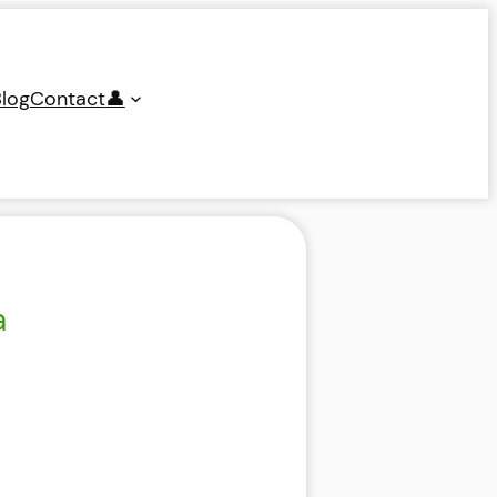
log
Contact
👤
a