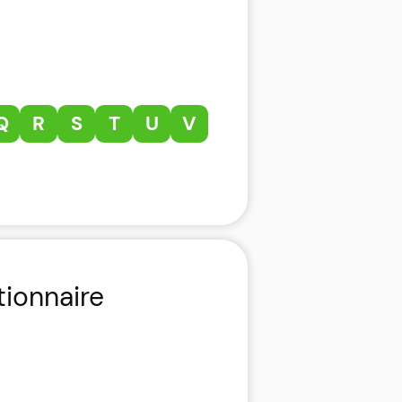
Q
R
S
T
U
V
tionnaire