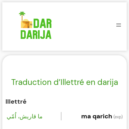
Aller
au
contenu
Traduction d’Illettré en darija
Illettré
ma qarich
ما قاريش، اُمّي
(exp)