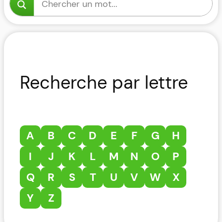
Recherche par lettre
A
B
C
D
E
F
G
H
I
J
K
L
M
N
O
P
Q
R
S
T
U
V
W
X
Y
Z