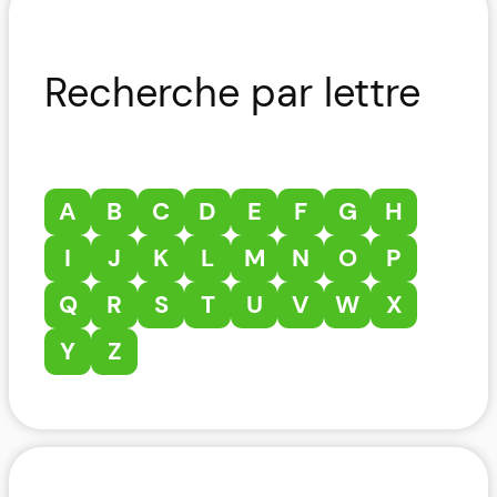
Recherche par lettre
A
B
C
D
E
F
G
H
I
J
K
L
M
N
O
P
Q
R
S
T
U
V
W
X
Y
Z