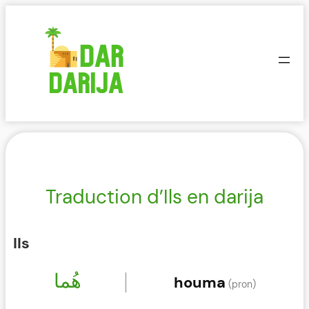
Aller
au
contenu
Traduction d’Ils en darija
Ils
هُما
houma
(pron)