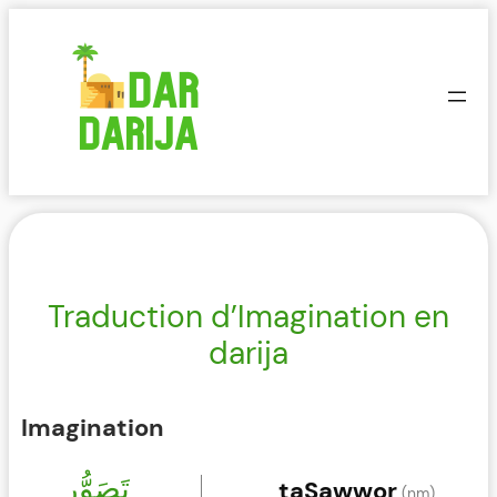
Aller
au
contenu
Traduction d’Imagination en
darija
Imagination
تَصَوُّر
taSawwor
(nm)