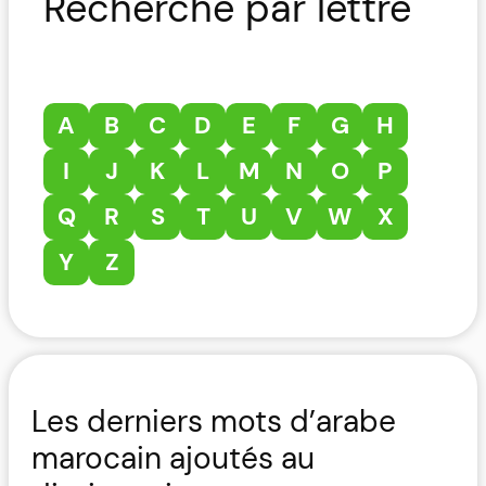
Recherche par lettre
A
B
C
D
E
F
G
H
I
J
K
L
M
N
O
P
Q
R
S
T
U
V
W
X
Y
Z
Les derniers mots d’arabe
marocain ajoutés au