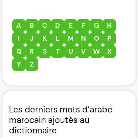
A
B
C
D
E
F
G
H
I
J
K
L
M
N
O
P
Q
R
S
T
U
V
W
X
Y
Z
Les derniers mots d’arabe
marocain ajoutés au
dictionnaire