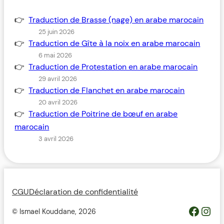
Traduction de Brasse (nage) en arabe marocain
25 juin 2026
Traduction de Gîte à la noix en arabe marocain
6 mai 2026
Traduction de Protestation en arabe marocain
29 avril 2026
Traduction de Flanchet en arabe marocain
20 avril 2026
Traduction de Poitrine de bœuf en arabe
marocain
3 avril 2026
CGU
Déclaration de confidentialité
https://www.facebook.com/profile.php?id=100093685364119&__cft__[0]=AZWovLDTUsZGvQikhreHbQlM2wwUJXYZcMIQqUCyjo4QRRB9L4ThlW7gKbCbGuz9_6H_Y_jmfsuYI_nC2pEyGg8Z46ODdeAqO0_3dJH3dIcJTw&__tn__=-UC%2CP-R
Inst
© Ismael Kouddane,
2026