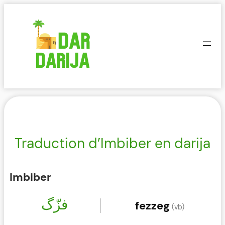
Aller
au
contenu
Traduction d’Imbiber en darija
Imbiber
فزّﮒ
fezzeg
(vb)