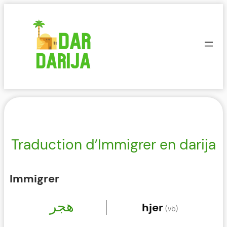
Aller
au
contenu
Traduction d’Immigrer en darija
Immigrer
هجر
hjer
(vb)