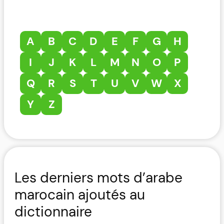
A
B
C
D
E
F
G
H
I
J
K
L
M
N
O
P
Q
R
S
T
U
V
W
X
Y
Z
Les derniers mots d’arabe
marocain ajoutés au
dictionnaire