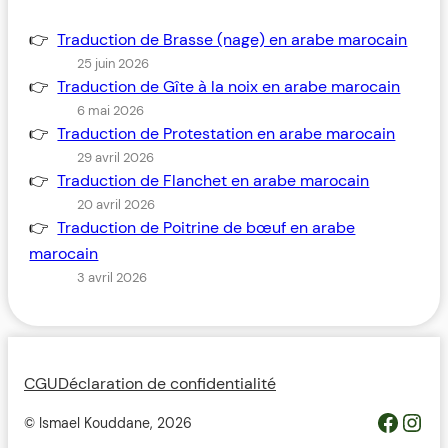
Traduction de Brasse (nage) en arabe marocain
25 juin 2026
Traduction de Gîte à la noix en arabe marocain
6 mai 2026
Traduction de Protestation en arabe marocain
29 avril 2026
Traduction de Flanchet en arabe marocain
20 avril 2026
Traduction de Poitrine de bœuf en arabe
marocain
3 avril 2026
CGU
Déclaration de confidentialité
https://www.facebook.com/profile.php?id=100093685364119&__cft__[0]=AZWovLDTUsZGvQikhreHbQlM2wwUJXYZcMIQqUCyjo4QRRB9L4ThlW7gKbCbGuz9_6H_Y_jmfsuYI_nC2pEyGg8Z46ODdeAqO0_3dJH3dIcJTw&__tn__=-UC%2CP-R
Inst
© Ismael Kouddane,
2026