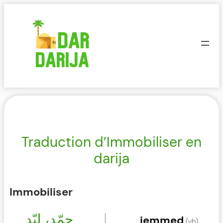
Aller
au
contenu
Traduction d’Immobiliser en
darija
Immobiliser
جمّد، لبّد
jemmed
(vb)