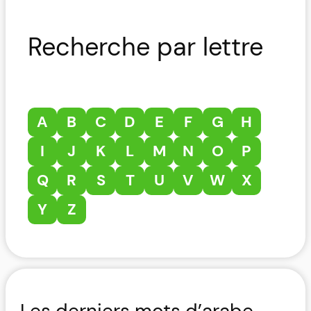
Recherche par lettre
A
B
C
D
E
F
G
H
I
J
K
L
M
N
O
P
Q
R
S
T
U
V
W
X
Y
Z