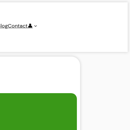
log
Contact
👤