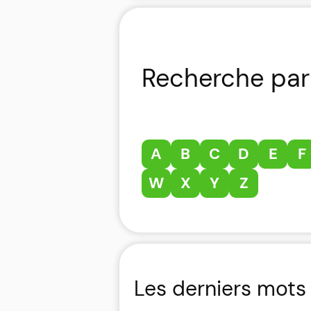
Recherche par 
A
B
C
D
E
F
W
X
Y
Z
Les derniers mots 