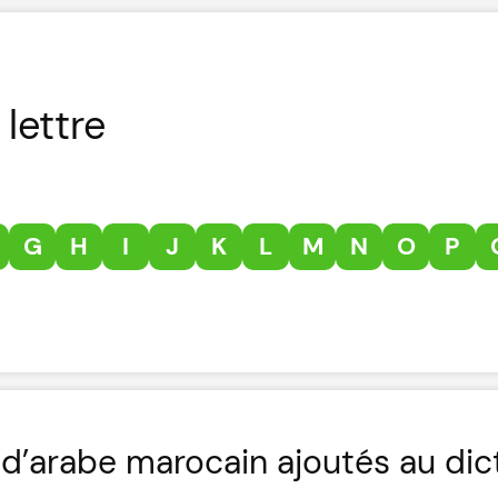
lettre
G
H
I
J
K
L
M
N
O
P
d’arabe marocain ajoutés au dic