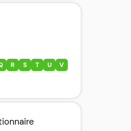
Q
R
S
T
U
V
tionnaire