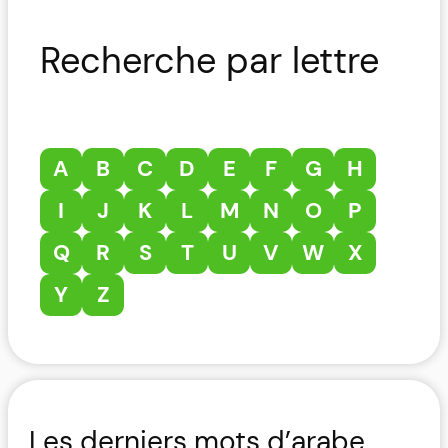
Recherche par lettre
A
B
C
D
E
F
G
H
I
J
K
L
M
N
O
P
Q
R
S
T
U
V
W
X
Y
Z
Les derniers mots d’arabe