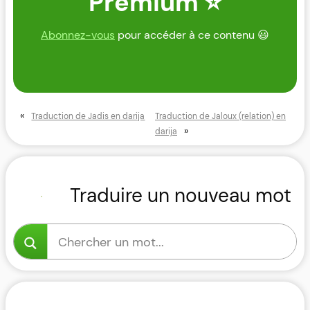
Premium ⭐
Abonnez-vous
pour accéder à ce contenu 😃
«
Traduction de Jadis en darija
Traduction de Jaloux (relation) en
»
darija
Traduire un nouveau mot