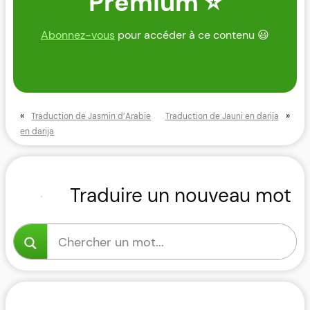
Premium ⭐
Abonnez-vous
pour accéder à ce contenu 😃
«
»
Traduction de Jasmin d’Arabie
Traduction de Jauni en darija
en darija
Traduire un nouveau mot