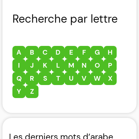
Recherche par lettre
A
B
C
D
E
F
G
H
I
J
K
L
M
N
O
P
Q
R
S
T
U
V
W
X
Y
Z
Les derniers mots d’arabe