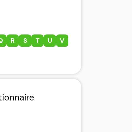
Q
R
S
T
U
V
tionnaire