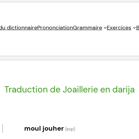
 du dictionnaire
Prononciation
Grammaire
Exercices
B
Traduction de Joaillerie en darija
moul jouher
(exp)