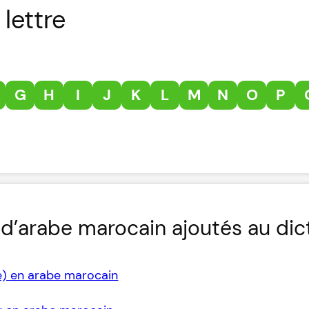
lettre
G
H
I
J
K
L
M
N
O
P
d’arabe marocain ajoutés au dic
e) en arabe marocain