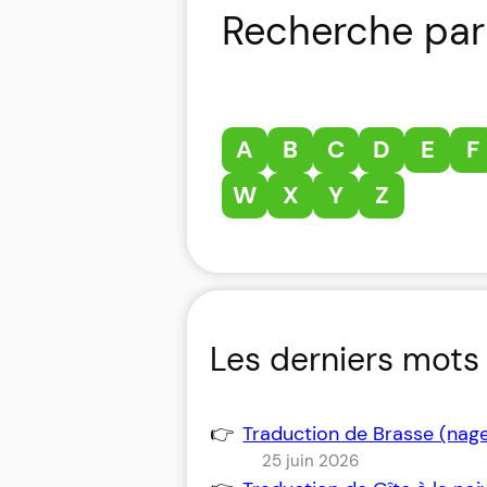
Recherche par 
A
B
C
D
E
F
W
X
Y
Z
Les derniers mots 
Traduction de Brasse (nag
25 juin 2026