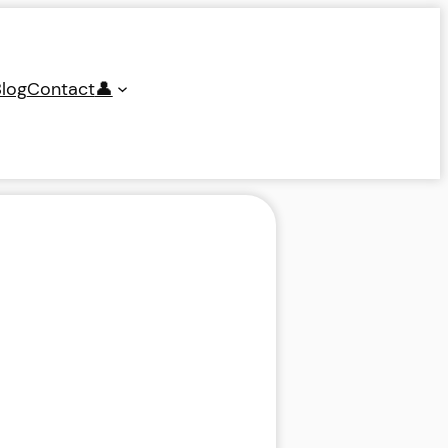
log
Contact
👤