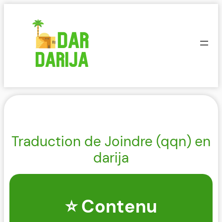
Aller
au
contenu
Traduction de Joindre (qqn) en
darija
⭐ Contenu