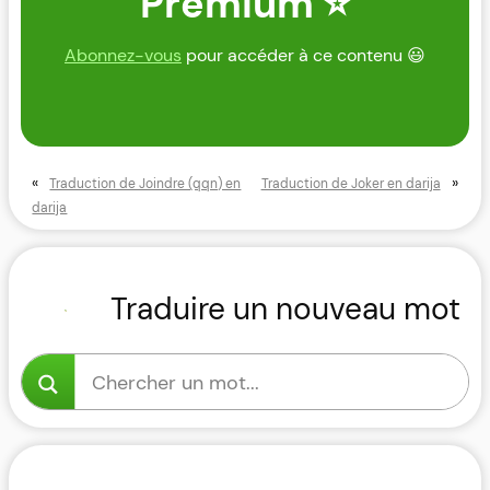
Premium ⭐
Abonnez-vous
pour accéder à ce contenu 😃
«
»
Traduction de Joindre (qqn) en
Traduction de Joker en darija
darija
Traduire un nouveau mot