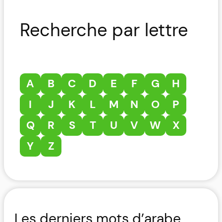
Recherche par lettre
A
B
C
D
E
F
G
H
I
J
K
L
M
N
O
P
Q
R
S
T
U
V
W
X
Y
Z
Les derniers mots d’arabe