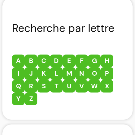
Recherche par lettre
A
B
C
D
E
F
G
H
I
J
K
L
M
N
O
P
Q
R
S
T
U
V
W
X
Y
Z