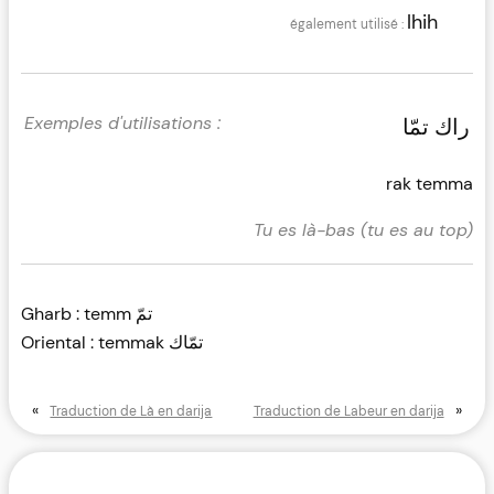
lhih
راك تمّا
rak temma
Tu es là-bas (tu es au top)
Gharb : temm تمّ
Oriental : temmak تمّاك
«
»
Traduction de Là en darija
Traduction de Labeur en darija