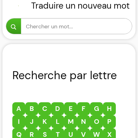
Traduire un nouveau mot
Recherche par lettre
A
B
C
D
E
F
G
H
I
J
K
L
M
N
O
P
Q
R
S
T
U
V
W
X