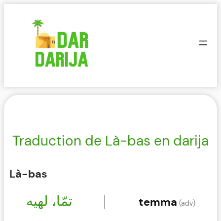
Aller
au
contenu
Traduction de Là-bas en darija
Là-bas
تمّا، لهيه
temma
(adv)