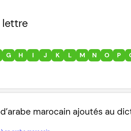
lettre
G
H
I
J
K
L
M
N
O
P
d’arabe marocain ajoutés au dic