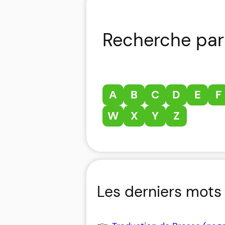
Recherche par 
A
B
C
D
E
F
W
X
Y
Z
Les derniers mots 