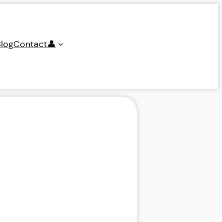
log
Contact
👤