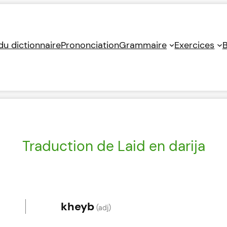
 du dictionnaire
Prononciation
Grammaire
Exercices
B
Traduction de Laid en darija
kheyb
(adj)