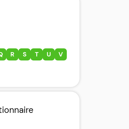
Q
R
S
T
U
V
tionnaire