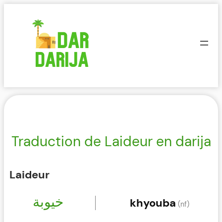
Aller
au
contenu
Traduction de Laideur en darija
Laideur
خيوبة
khyouba
(nf)