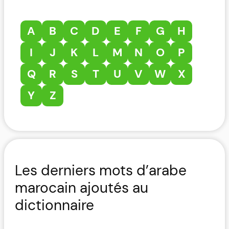
A
B
C
D
E
F
G
H
I
J
K
L
M
N
O
P
Q
R
S
T
U
V
W
X
Y
Z
Les derniers mots d’arabe
marocain ajoutés au
dictionnaire