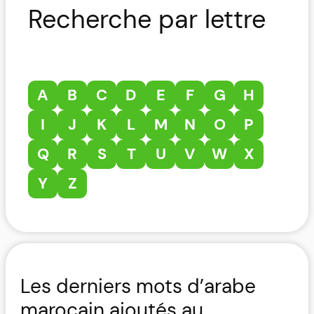
Recherche par lettre
A
B
C
D
E
F
G
H
I
J
K
L
M
N
O
P
Q
R
S
T
U
V
W
X
Y
Z
Les derniers mots d’arabe
marocain ajoutés au