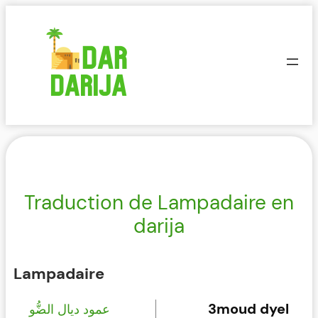
Aller
au
contenu
Traduction de Lampadaire en
darija
Lampadaire
3moud dyel
عمود ديال الضُّو