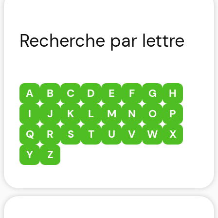
Recherche par lettre
A
B
C
D
E
F
G
H
I
J
K
L
M
N
O
P
Q
R
S
T
U
V
W
X
Y
Z