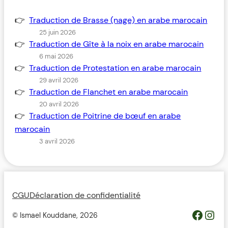
Traduction de Brasse (nage) en arabe marocain
25 juin 2026
Traduction de Gîte à la noix en arabe marocain
6 mai 2026
Traduction de Protestation en arabe marocain
29 avril 2026
Traduction de Flanchet en arabe marocain
20 avril 2026
Traduction de Poitrine de bœuf en arabe
marocain
3 avril 2026
CGU
Déclaration de confidentialité
https://www.facebook.com/profile.php?id=100093685364119&__cft__[0]=AZWovLDTUsZGvQikhreHbQlM2wwUJXYZcMIQqUCyjo4QRRB9L4ThlW7gKbCbGuz9_6H_Y_jmfsuYI_nC2pEyGg8Z46ODdeAqO0_3dJH3dIcJTw&__tn__=-UC%2CP-R
Inst
© Ismael Kouddane,
2026