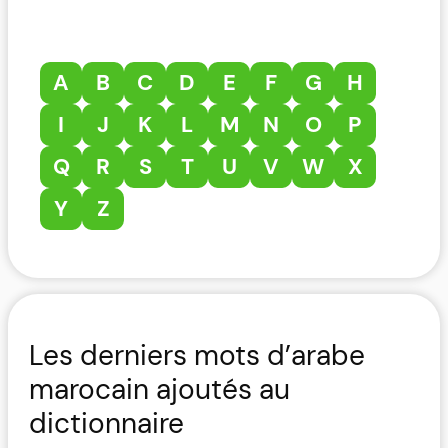
A
B
C
D
E
F
G
H
I
J
K
L
M
N
O
P
Q
R
S
T
U
V
W
X
Y
Z
Les derniers mots d’arabe
marocain ajoutés au
dictionnaire