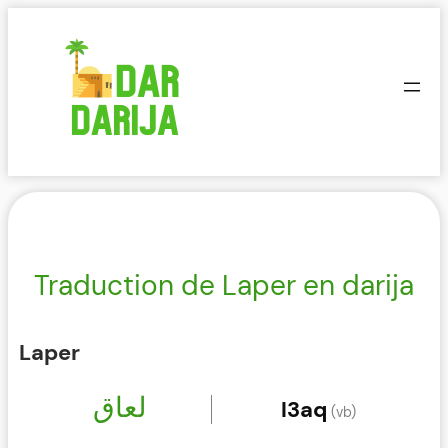
Aller
au
contenu
Traduction de Laper en darija
Laper
لعاق
l3aq
(vb)