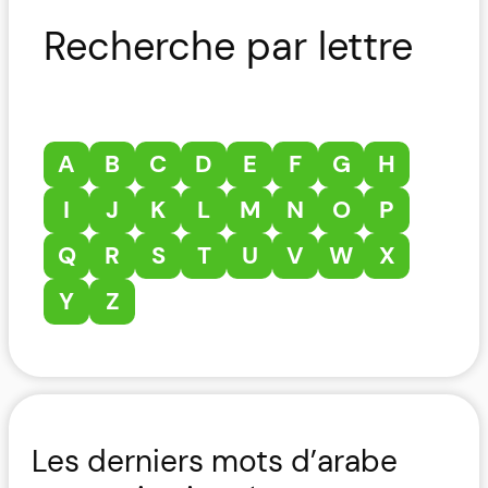
Recherche par lettre
A
B
C
D
E
F
G
H
I
J
K
L
M
N
O
P
Q
R
S
T
U
V
W
X
Y
Z
Les derniers mots d’arabe