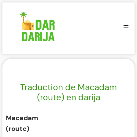
Aller
au
contenu
Traduction de Macadam
(route) en darija
Macadam
(route)