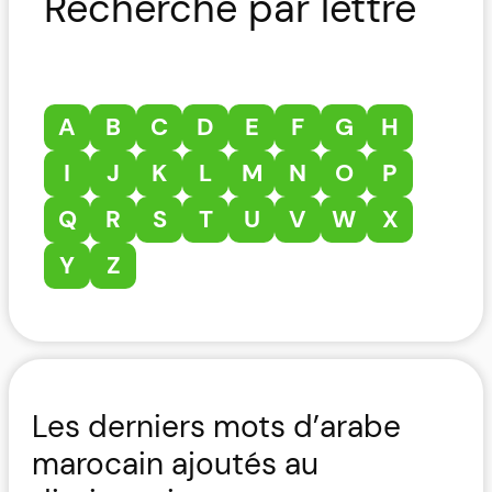
Recherche par lettre
A
B
C
D
E
F
G
H
I
J
K
L
M
N
O
P
Q
R
S
T
U
V
W
X
Y
Z
Les derniers mots d’arabe
marocain ajoutés au