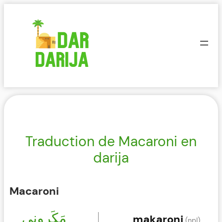
Aller
au
contenu
Traduction de Macaroni en
darija
Macaroni
مَكَروني
makaroni
(npl)