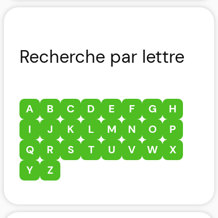
Recherche par lettre
A
B
C
D
E
F
G
H
I
J
K
L
M
N
O
P
Q
R
S
T
U
V
W
X
Y
Z