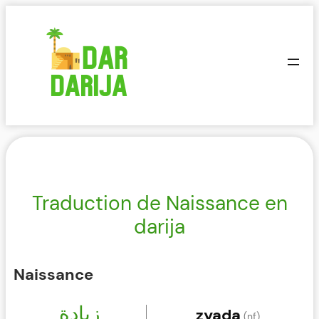
Aller
au
contenu
Traduction de Naissance en
darija
Naissance
زيادة
zyada
(nf)