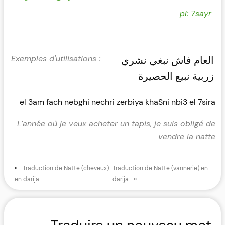
pl: 7sayr
العام فاش نبغي نشري
زربية نبيع الحصيرة
el 3am fach nebghi nechri zerbiya khaSni nbi3 el 7sira
L’année où je veux acheter un tapis, je suis obligé de
vendre la natte
«
Traduction de Natte (cheveux)
Traduction de Natte (vannerie) en
»
en darija
darija