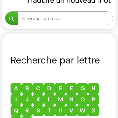
Traduire un nouveau mot
Recherche par lettre
A
B
C
D
E
F
G
H
I
J
K
L
M
N
O
P
Q
R
S
T
U
V
W
X