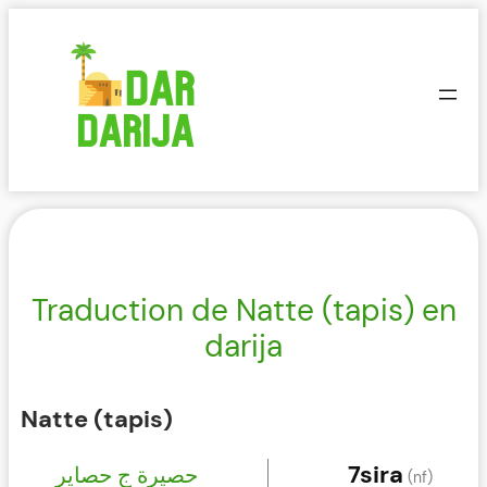
Aller
au
contenu
Traduction de Natte (tapis) en
darija
Natte (tapis)
7sira
حصيرة ج حصاير
(nf)