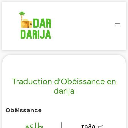
Aller
au
contenu
Traduction d’Obéissance en
darija
Obéissance
طاعة
ta3a
(nf)