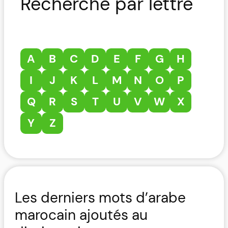
Recherche par lettre
A
B
C
D
E
F
G
H
I
J
K
L
M
N
O
P
Q
R
S
T
U
V
W
X
Y
Z
Les derniers mots d’arabe
marocain ajoutés au