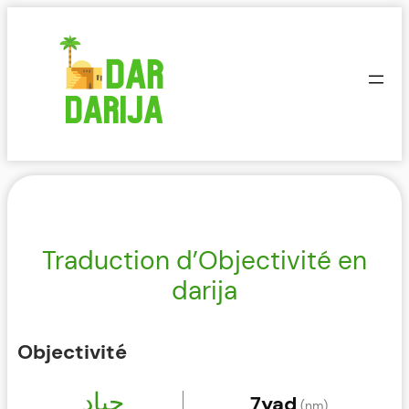
Aller
au
contenu
Traduction d’Objectivité en
darija
Objectivité
حياد
7yad
(nm)