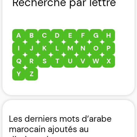
Recherche par lettre
A
B
C
D
E
F
G
H
I
J
K
L
M
N
O
P
Q
R
S
T
U
V
W
X
Y
Z
Les derniers mots d’arabe
marocain ajoutés au