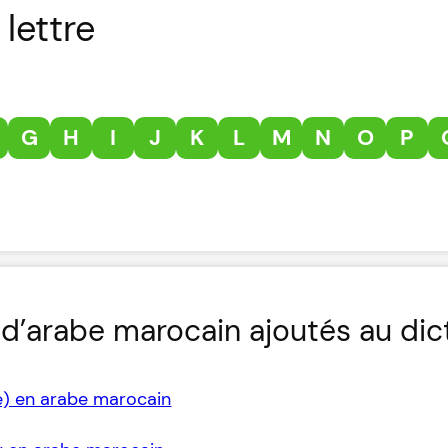
lettre
G
H
I
J
K
L
M
N
O
P
d’arabe marocain ajoutés au dic
e) en arabe marocain