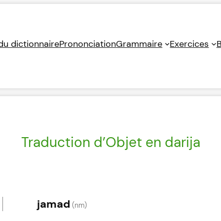
 du dictionnaire
Prononciation
Grammaire
Exercices
B
Traduction d’Objet en darija
jamad
(nm)