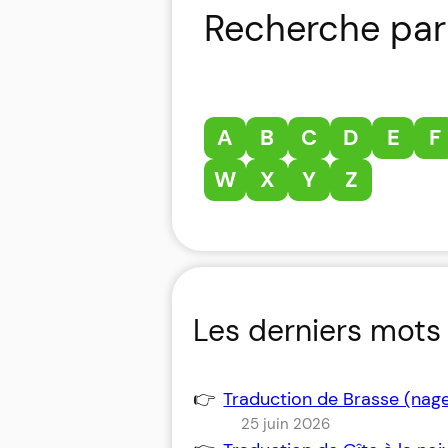
Recherche par 
A
B
C
D
E
F
W
X
Y
Z
Les derniers mots 
Traduction de Brasse (nag
25 juin 2026