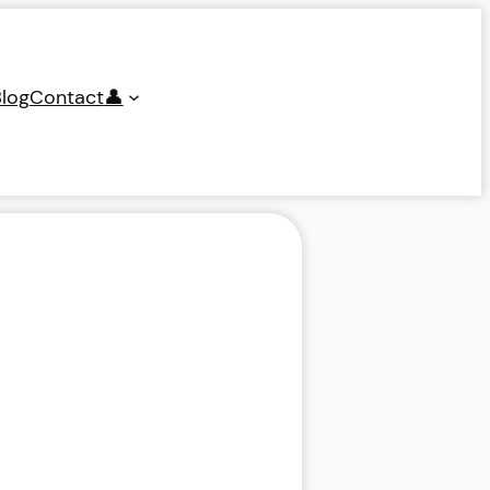
log
Contact
👤