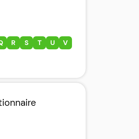
Q
R
S
T
U
V
tionnaire