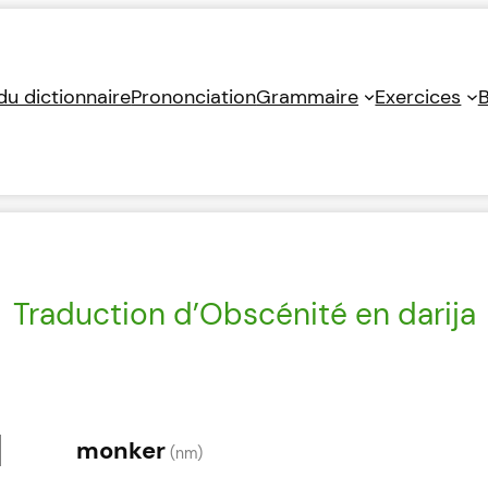
 du dictionnaire
Prononciation
Grammaire
Exercices
B
Traduction d’Obscénité en darija
monker
(nm)