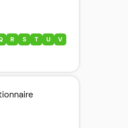
Q
R
S
T
U
V
tionnaire