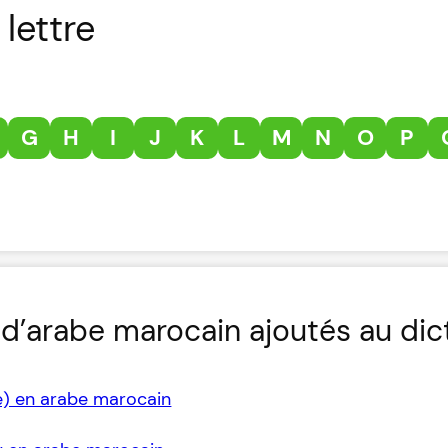
lettre
G
H
I
J
K
L
M
N
O
P
d’arabe marocain ajoutés au dic
e) en arabe marocain