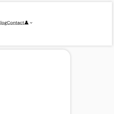
log
Contact
👤