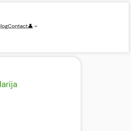
log
Contact
👤
arija