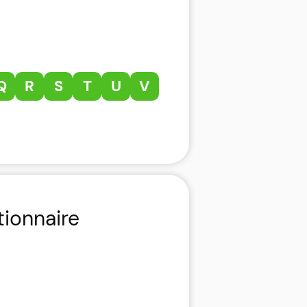
Q
R
S
T
U
V
tionnaire