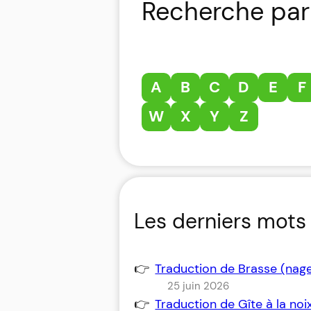
Recherche par 
A
B
C
D
E
F
W
X
Y
Z
Les derniers mots 
Traduction de Brasse (nag
25 juin 2026
Traduction de Gîte à la no