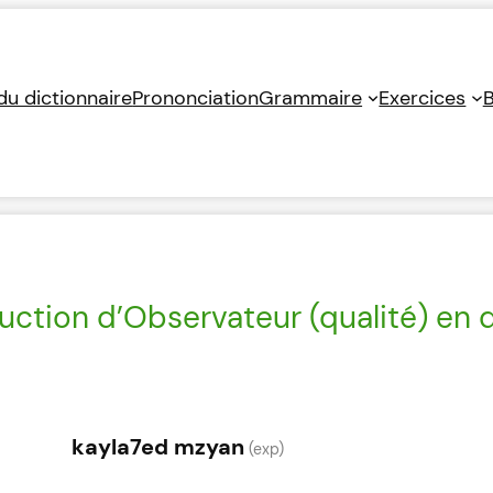
 du dictionnaire
Prononciation
Grammaire
Exercices
B
uction d’Observateur (qualité) en d
kayla7ed mzyan
(exp)