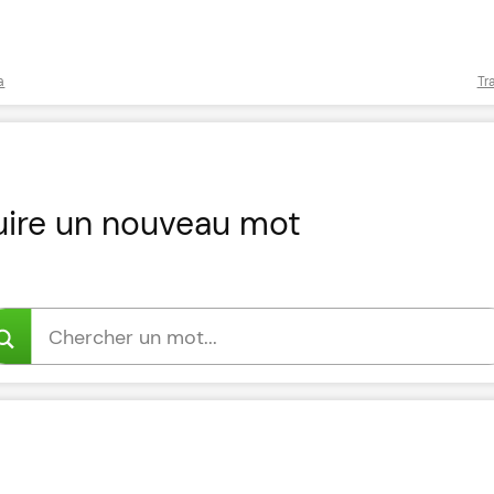
a
Tr
uire un nouveau mot