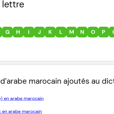
lettre
G
H
I
J
K
L
M
N
O
P
d’arabe marocain ajoutés au dic
e) en arabe marocain
ix en arabe marocain