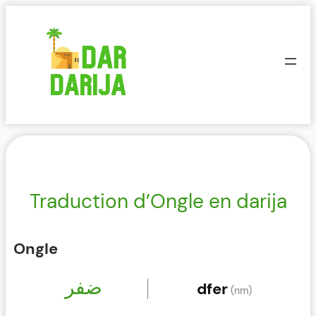
Aller
au
contenu
Traduction d’Ongle en darija
Ongle
ضفر
dfer
(nm)