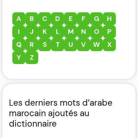
A
B
C
D
E
F
G
H
I
J
K
L
M
N
O
P
Q
R
S
T
U
V
W
X
Y
Z
Les derniers mots d’arabe
marocain ajoutés au
dictionnaire