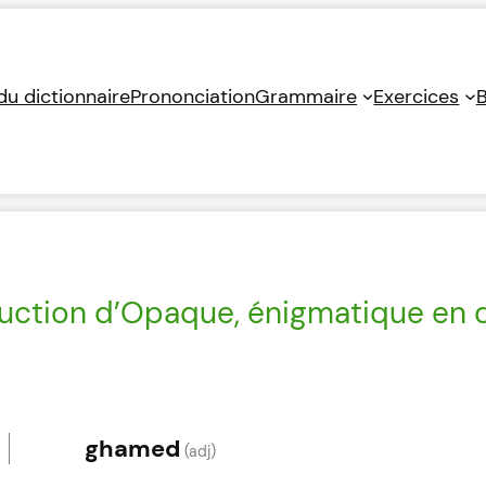
 du dictionnaire
Prononciation
Grammaire
Exercices
B
uction d’Opaque, énigmatique en d
ghamed
(adj)