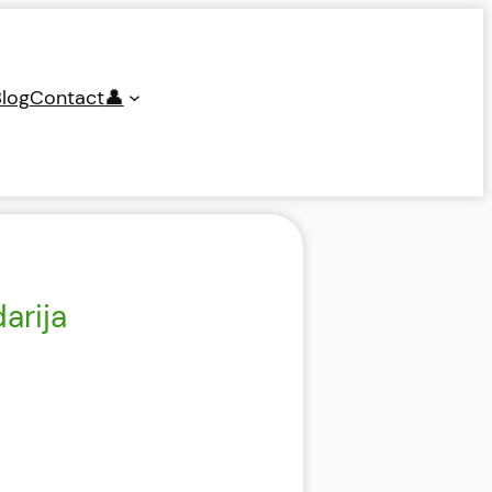
log
Contact
👤
arija