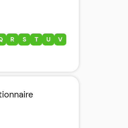
Q
R
S
T
U
V
tionnaire