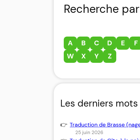
Recherche par 
A
B
C
D
E
F
W
X
Y
Z
Les derniers mots 
Traduction de Brasse (nag
25 juin 2026