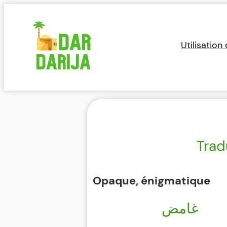
Aller
au
contenu
Utilisation
Trad
Opaque, énigmatique
غامض