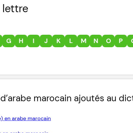
lettre
G
H
I
J
K
L
M
N
O
P
d’arabe marocain ajoutés au dic
e) en arabe marocain