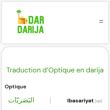
Aller
au
contenu
Traduction d’Optique en darija
Optique
البَصَريّات
lbasariyat
(npl)