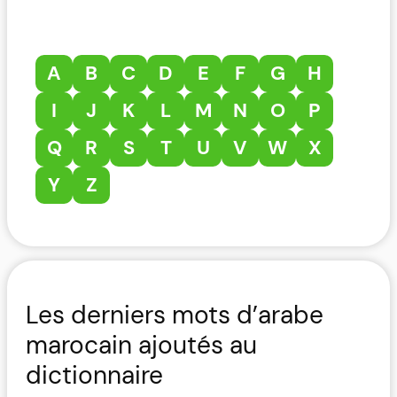
A
B
C
D
E
F
G
H
I
J
K
L
M
N
O
P
Q
R
S
T
U
V
W
X
Y
Z
Les derniers mots d’arabe
marocain ajoutés au
dictionnaire