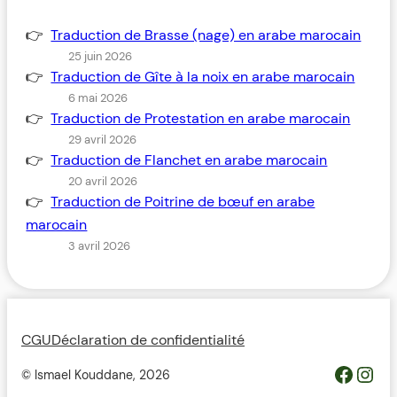
Traduction de Brasse (nage) en arabe marocain
25 juin 2026
Traduction de Gîte à la noix en arabe marocain
6 mai 2026
Traduction de Protestation en arabe marocain
29 avril 2026
Traduction de Flanchet en arabe marocain
20 avril 2026
Traduction de Poitrine de bœuf en arabe
marocain
3 avril 2026
CGU
Déclaration de confidentialité
https://www.facebook.com/profile.php?id=100093685364119&__cft__[0]=AZWovLDTUsZGvQikhreHbQlM2wwUJXYZcMIQqUCyjo4QRRB9L4ThlW7gKbCbGuz9_6H_Y_jmfsuYI_nC2pEyGg8Z46ODdeAqO0_3dJH3dIcJTw&__tn__=-UC%2CP-R
Inst
© Ismael Kouddane,
2026