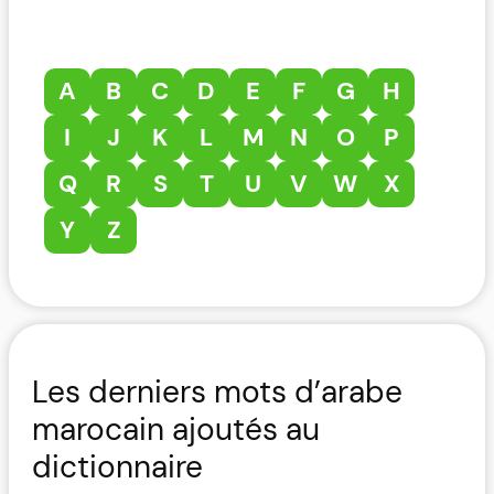
A
B
C
D
E
F
G
H
I
J
K
L
M
N
O
P
Q
R
S
T
U
V
W
X
Y
Z
Les derniers mots d’arabe
marocain ajoutés au
dictionnaire