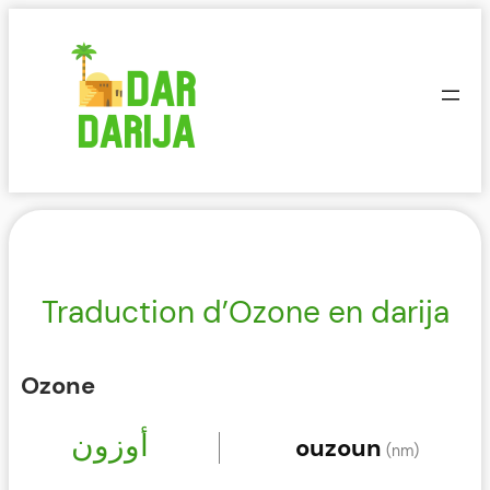
Aller
au
contenu
Traduction d’Ozone en darija
Ozone
أوزون
ouzoun
(nm)