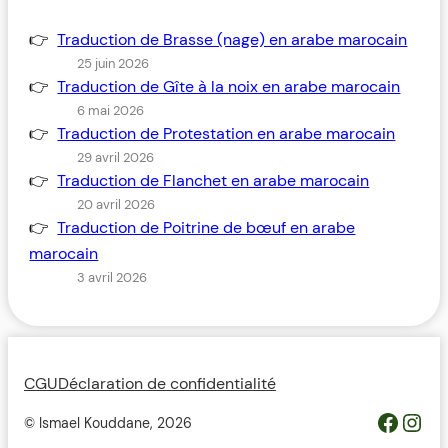
Traduction de Brasse (nage) en arabe marocain
25 juin 2026
Traduction de Gîte à la noix en arabe marocain
6 mai 2026
Traduction de Protestation en arabe marocain
29 avril 2026
Traduction de Flanchet en arabe marocain
20 avril 2026
Traduction de Poitrine de bœuf en arabe
marocain
3 avril 2026
CGU
Déclaration de confidentialité
https://www.facebook.com/profile.php?id=100093685364119&__cft__[0]=AZWovLDTUsZGvQikhreHbQlM2wwUJXYZcMIQqUCyjo4QRRB9L4ThlW7gKbCbGuz9_6H_Y_jmfsuYI_nC2pEyGg8Z46ODdeAqO0_3dJH3dIcJTw&__tn__=-UC%2CP-R
Inst
© Ismael Kouddane,
2026