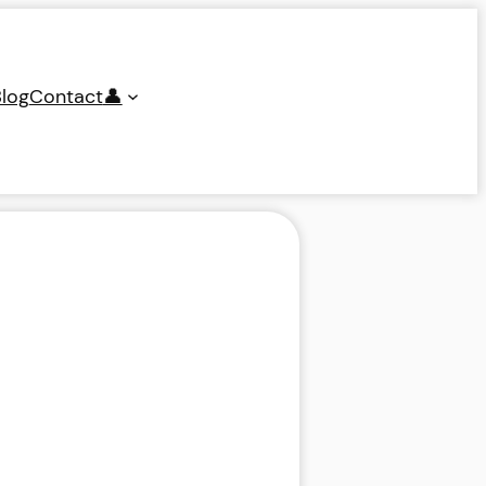
log
Contact
👤