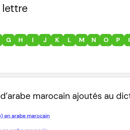
lettre
G
H
I
J
K
L
M
N
O
P
d’arabe marocain ajoutés au dic
e) en arabe marocain