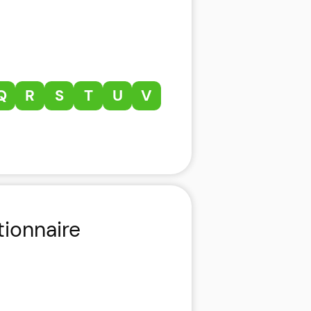
Q
R
S
T
U
V
tionnaire