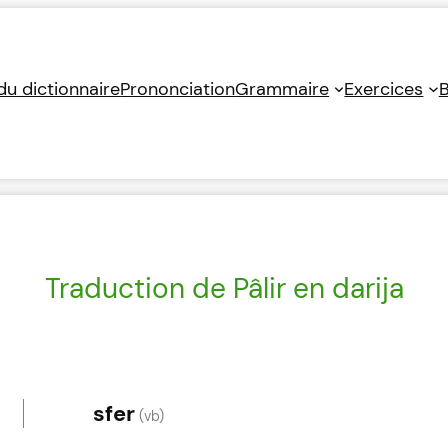
 du dictionnaire
Prononciation
Grammaire
Exercices
B
Traduction de Pâlir en darija
sfer
(vb)