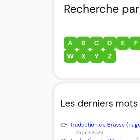
Recherche par 
A
B
C
D
E
F
W
X
Y
Z
Les derniers mots 
Traduction de Brasse (nag
25 juin 2026