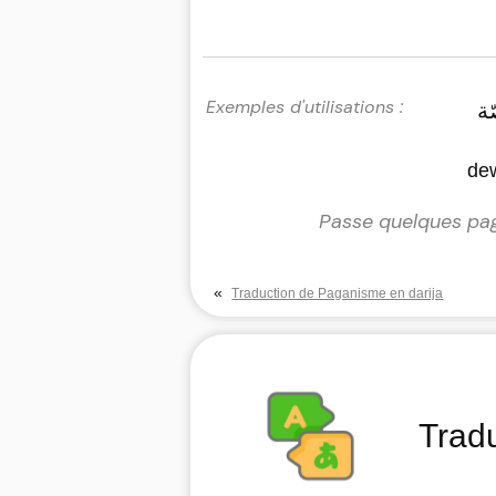
ة
dew
Passe quelques page
«
Traduction de Paganisme en darija
Trad