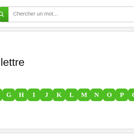
lettre
G
H
I
J
K
L
M
N
O
P