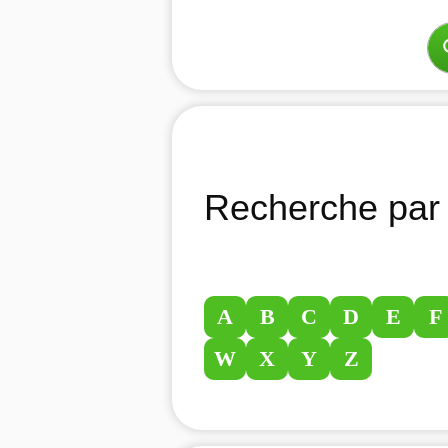
Recherche par 
A
B
C
D
E
F
W
X
Y
Z