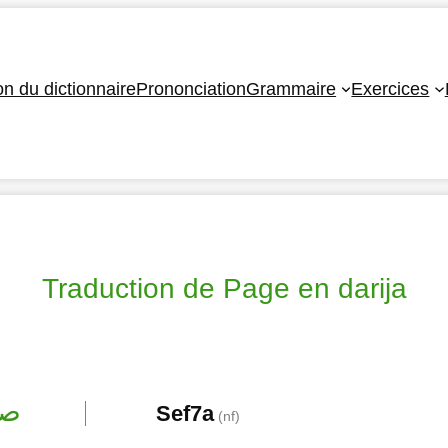
ion du dictionnaire
Prononciation
Grammaire
Exercices
Traduction de Page en darija
صف
Sef7a
(nf)