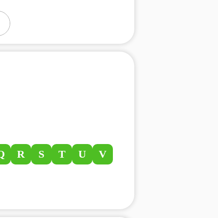
Q
R
S
T
U
V