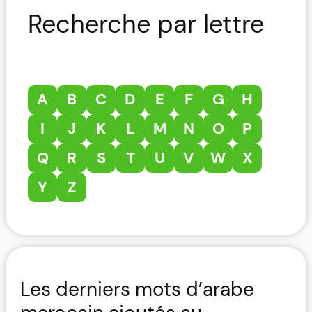
Recherche par lettre
A
B
C
D
E
F
G
H
I
J
K
L
M
N
O
P
Q
R
S
T
U
V
W
X
Y
Z
Les derniers mots d’arabe