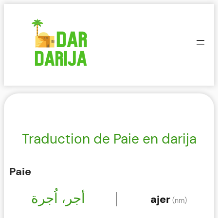
Aller
au
contenu
Traduction de Paie en darija
Paie
أجر، اُجرة
ajer
(nm)