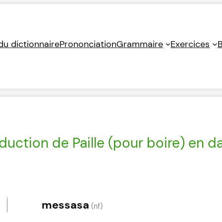
 du dictionnaire
Prononciation
Grammaire
Exercices
B
duction de Paille (pour boire) en da
messasa
(nf)