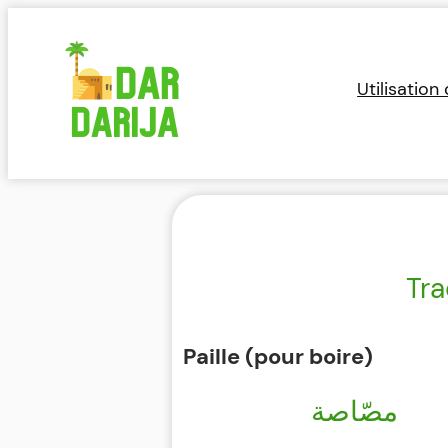
Aller
au
contenu
Utilisation
Tra
Paille (pour boire)
مصّاصة