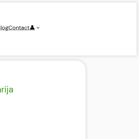
log
Contact
👤
rija