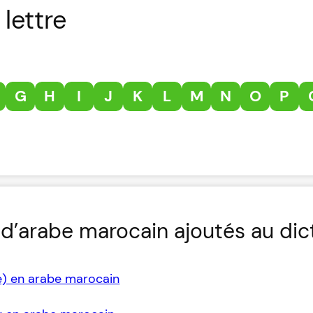
lettre
G
H
I
J
K
L
M
N
O
P
d’arabe marocain ajoutés au dic
e) en arabe marocain