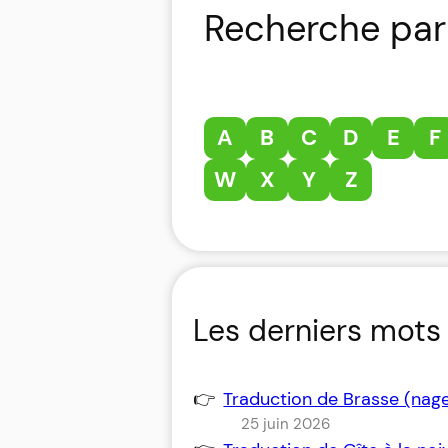
Recherche par 
A
B
C
D
E
F
W
X
Y
Z
Les derniers mots 
Traduction de Brasse (nag
25 juin 2026