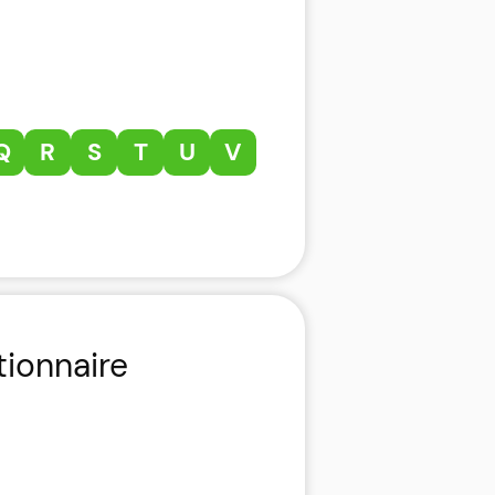
Q
R
S
T
U
V
tionnaire