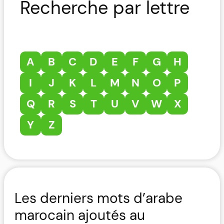
Recherche par lettre
A
B
C
D
E
F
G
H
I
J
K
L
M
N
O
P
Q
R
S
T
U
V
W
X
Y
Z
Les derniers mots d’arabe
marocain ajoutés au