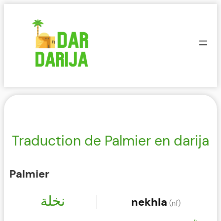
Aller
au
contenu
Traduction de Palmier en darija
Palmier
نخلة
nekhla
(nf)