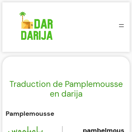
Aller
au
contenu
Traduction de Pamplemousse
en darija
Pamplemousse
ﭘـامبلموس
pambelmous