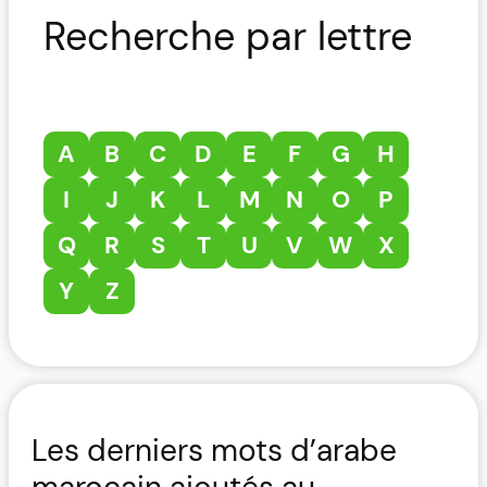
Recherche par lettre
A
B
C
D
E
F
G
H
I
J
K
L
M
N
O
P
Q
R
S
T
U
V
W
X
Y
Z
Les derniers mots d’arabe