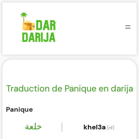
Aller
au
contenu
Traduction de Panique en darija
Panique
خلعة
khel3a
(nf)