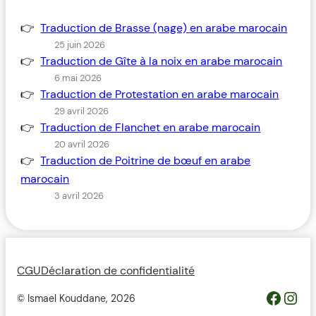
Traduction de Brasse (nage) en arabe marocain
25 juin 2026
Traduction de Gîte à la noix en arabe marocain
6 mai 2026
Traduction de Protestation en arabe marocain
29 avril 2026
Traduction de Flanchet en arabe marocain
20 avril 2026
Traduction de Poitrine de bœuf en arabe
marocain
3 avril 2026
CGU
Déclaration de confidentialité
https://www.facebook.com/profile.php?id=100093685364119&__cft__[0]=AZWovLDTUsZGvQikhreHbQlM2wwUJXYZcMIQqUCyjo4QRRB9L4ThlW7gKbCbGuz9_6H_Y_jmfsuYI_nC2pEyGg8Z46ODdeAqO0_3dJH3dIcJTw&__tn__=-UC%2CP-R
Inst
© Ismael Kouddane,
2026