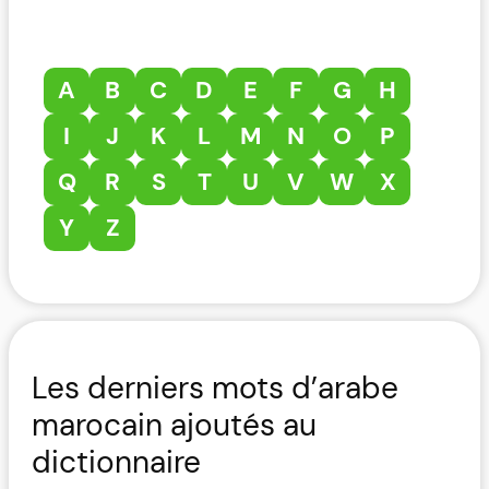
A
B
C
D
E
F
G
H
I
J
K
L
M
N
O
P
Q
R
S
T
U
V
W
X
Y
Z
Les derniers mots d’arabe
marocain ajoutés au
dictionnaire