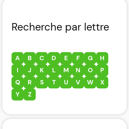
Recherche par lettre
A
B
C
D
E
F
G
H
I
J
K
L
M
N
O
P
Q
R
S
T
U
V
W
X
Y
Z