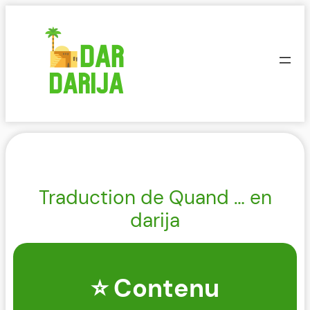
Aller
au
contenu
Traduction de Quand … en
darija
⭐ Contenu