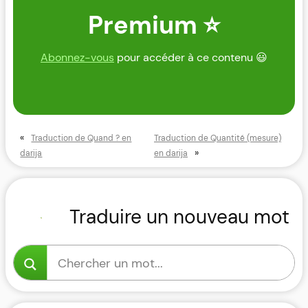
Premium ⭐
Abonnez-vous
pour accéder à ce contenu 😃
«
Traduction de Quand ? en
Traduction de Quantité (mesure)
»
darija
en darija
Traduire un nouveau mot