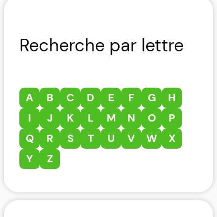
Recherche par lettre
A
B
C
D
E
F
G
H
I
J
K
L
M
N
O
P
Q
R
S
T
U
V
W
X
Y
Z