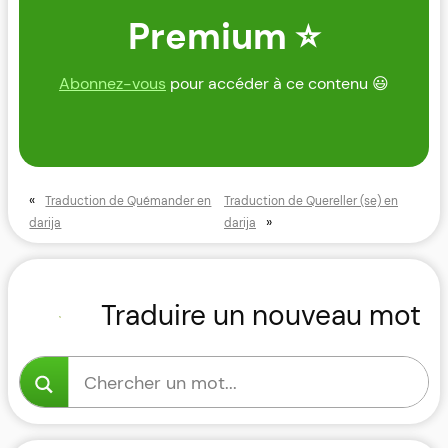
Premium ⭐
Abonnez-vous
pour accéder à ce contenu 😃
«
Traduction de Quémander en
Traduction de Quereller (se) en
»
darija
darija
Traduire un nouveau mot