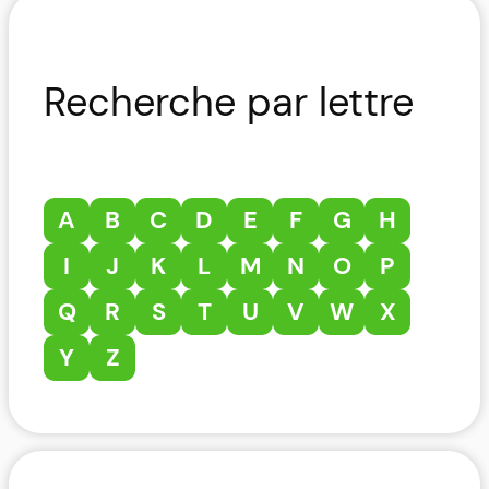
Recherche par lettre
A
B
C
D
E
F
G
H
I
J
K
L
M
N
O
P
Q
R
S
T
U
V
W
X
Y
Z