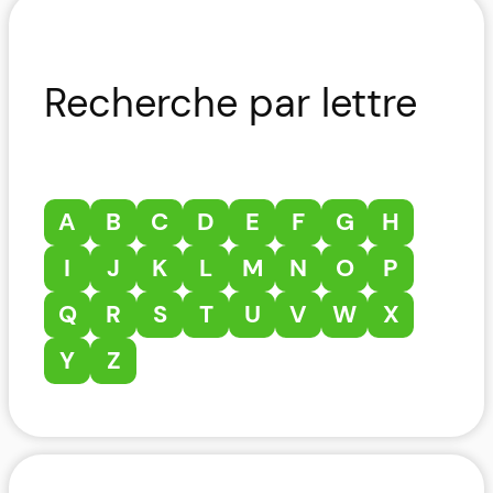
Recherche par lettre
A
B
C
D
E
F
G
H
I
J
K
L
M
N
O
P
Q
R
S
T
U
V
W
X
Y
Z