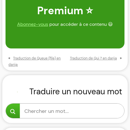
Premium ⭐
Abonnez-vous
pour accéder à ce contenu 😃
«
»
Traduction de Queue (file) en
Traduction de Qui ? en darija
darija
Traduire un nouveau mot