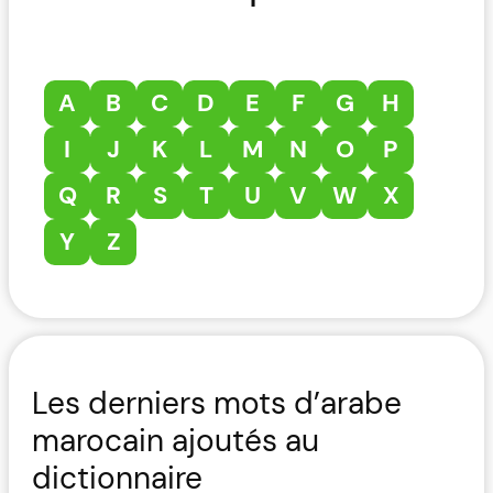
A
B
C
D
E
F
G
H
I
J
K
L
M
N
O
P
Q
R
S
T
U
V
W
X
Y
Z
Les derniers mots d’arabe
marocain ajoutés au
dictionnaire