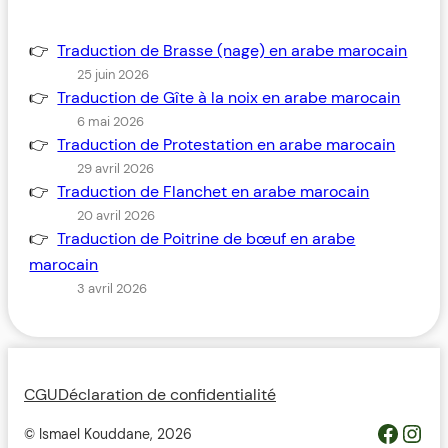
Traduction de Brasse (nage) en arabe marocain
25 juin 2026
Traduction de Gîte à la noix en arabe marocain
6 mai 2026
Traduction de Protestation en arabe marocain
29 avril 2026
Traduction de Flanchet en arabe marocain
20 avril 2026
Traduction de Poitrine de bœuf en arabe
marocain
3 avril 2026
CGU
Déclaration de confidentialité
https://www.facebook.com/profile.php?id=100093685364119&__cft__[0]=AZWovLDTUsZGvQikhreHbQlM2wwUJXYZcMIQqUCyjo4QRRB9L4ThlW7gKbCbGuz9_6H_Y_jmfsuYI_nC2pEyGg8Z46ODdeAqO0_3dJH3dIcJTw&__tn__=-UC%2CP-R
Inst
© Ismael Kouddane,
2026