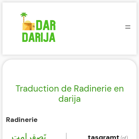
Aller
au
contenu
Traduction de Radinerie en
darija
Radinerie
تَصقرامت
tasqramt
(nf)