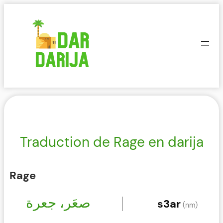
Aller
au
contenu
Traduction de Rage en darija
Rage
صعَر، جعرة
s3ar
(nm)