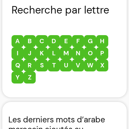
Recherche par lettre
A
B
C
D
E
F
G
H
I
J
K
L
M
N
O
P
Q
R
S
T
U
V
W
X
Y
Z
Les derniers mots d’arabe